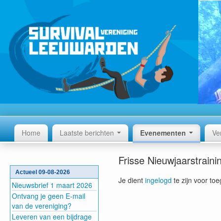
Home
Laatste berichten
Evenementen
Ve
Frisse Nieuwjaarstraini
Actueel 09-08-2026
Je dient
ingelogd
te zijn voor to
Nieuwsbrief 1 maart 2026
Ontvang je geen E-mail
van de vereniging?
Leveren van een bijdrage