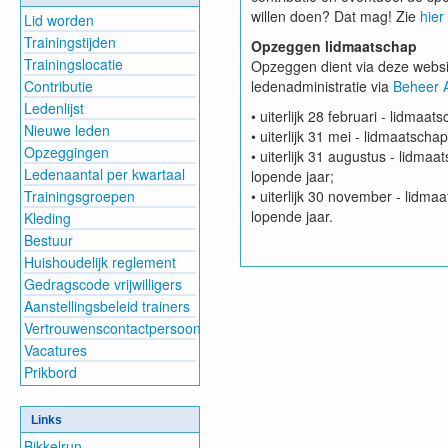
willen doen? Dat mag! Zie
hier
Lid worden
Trainingstijden
Opzeggen lidmaatschap
Trainingslocatie
Opzeggen dient via deze websit
Contributie
ledenadministratie via
Beheer 
Ledenlijst
• uiterlijk 28 februari - lidmaa
Nieuwe leden
• uiterlijk 31 mei - lidmaatscha
Opzeggingen
• uiterlijk 31 augustus - lidma
Ledenaantal per kwartaal
lopende jaar;
Trainingsgroepen
• uiterlijk 30 november - lidm
lopende jaar.
Kleding
Bestuur
Huishoudelijk reglement
Gedragscode vrijwilligers
Aanstellingsbeleid trainers
Vertrouwenscontactpersoon
Vacatures
Prikbord
Links
Bikkelrun