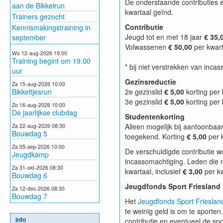
De onderstaande contributies 
aan de Bikkelrun
kwartaal geïnd.
Trainers gezocht
Contributie
Kennismakingstraining in
Jeugd tot en met 18 jaar
€ 35,
september
Volwassenen
€ 50,00
per kwart
Wo 12-aug-2026 19:00
Training begint om 19.00
* bij niet verstrekken van inc
uur
Gezinsreductie
Za 15-aug-2026 10:00
Bikkeltjesrun
2e gezinslid
€ 5,00
korting per 
3e gezinslid
€ 5,00
korting per 
Zo 16-aug-2026 10:00
De jaarlijkse clubdag
Studentenkorting
Alleen mogelijk bij aantoonbaa
Za 22-aug-2026 08:30
Bouwdag 5
toegekend. Korting
€ 5,00
per k
Za 05-sep-2026 10:00
De verschuldigde contributie 
Jeugdkamp
incassomachtiging. Leden die ni
Za 31-okt-2026 08:30
kwartaal, inclusief
€ 3,00
per kw
Bouwdag 6
Jeugdfonds Sport Friesland
Za 12-dec-2026 08:30
Bouwdag 7
Het
Jeugdfonds Sport Frieslan
te weinig geld is om te sporten
contributie en eventueel de spo
Info