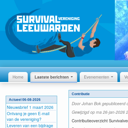
Home
Laatste berichten
Evenementen
V
Contributie
Actueel 06-08-2026
Door Johan Bok gepubliceerd 
Nieuwsbrief 1 maart 2026
Gewijzigd op ma 26-jan-2026 
Ontvang je geen E-mail
van de vereniging?
Contributieoverzicht Survivalv
Leveren van een bijdrage