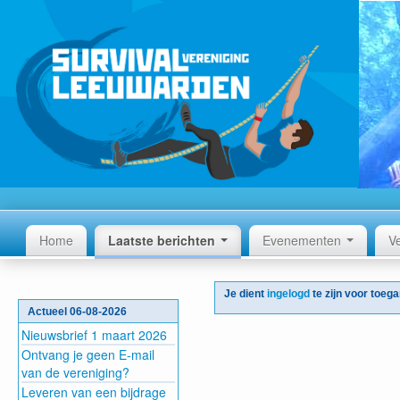
Home
Laatste berichten
Evenementen
V
Je dient
ingelogd
te zijn voor toeg
Actueel 06-08-2026
Nieuwsbrief 1 maart 2026
Ontvang je geen E-mail
van de vereniging?
Leveren van een bijdrage