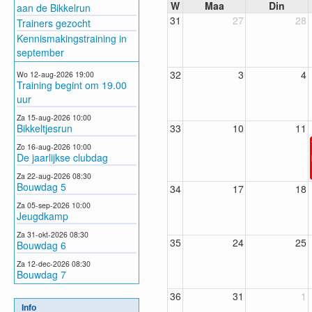
W
Maa
Din
aan de Bikkelrun
31
27
28
Trainers gezocht
Kennismakingstraining in
september
32
3
4
Wo 12-aug-2026 19:00
Training begint om 19.00
uur
Za 15-aug-2026 10:00
Bikkeltjesrun
33
10
11
Zo 16-aug-2026 10:00
De jaarlijkse clubdag
Za 22-aug-2026 08:30
Bouwdag 5
34
17
18
Za 05-sep-2026 10:00
Jeugdkamp
Za 31-okt-2026 08:30
35
24
25
Bouwdag 6
Za 12-dec-2026 08:30
Bouwdag 7
36
31
1
Info