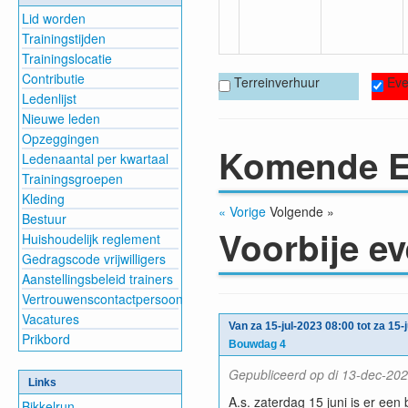
Lid worden
Trainingstijden
Trainingslocatie
Contributie
Terreinverhuur
Eve
Ledenlijst
Nieuwe leden
Opzeggingen
Komende E
Ledenaantal per kwartaal
Trainingsgroepen
Kleding
« Vorige
Volgende »
Bestuur
Voorbije e
Huishoudelijk reglement
Gedragscode vrijwilligers
Aanstellingsbeleid trainers
Vertrouwenscontactpersoon
Vacatures
Van za 15-jul-2023 08:00 tot za 15-
Prikbord
Bouwdag 4
Gepubliceerd op di 13-dec-202
Links
A.s. zaterdag 15 juni is er ee
Bikkelrun