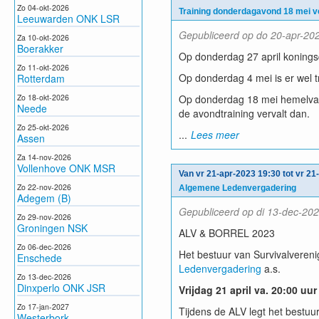
Zo 04-okt-2026
Training donderdagavond 18 mei v
Leeuwarden ONK LSR
Gepubliceerd op do 20-apr-202
Za 10-okt-2026
Boerakker
Op donderdag 27 april koningsd
Zo 11-okt-2026
Op donderdag 4 mei is er wel t
Rotterdam
Zo 18-okt-2026
Op donderdag 18 mei hemelvaar
Neede
de avondtraining vervalt dan.
Zo 25-okt-2026
...
Lees meer
Assen
Za 14-nov-2026
Vollenhove ONK MSR
Van vr 21-apr-2023 19:30 tot vr 21
Zo 22-nov-2026
Algemene Ledenvergadering
Adegem (B)
Gepubliceerd op di 13-dec-202
Zo 29-nov-2026
Groningen NSK
ALV & BORREL 2023
Zo 06-dec-2026
Het bestuur van Survivalveren
Enschede
Ledenvergadering
a.s.
Zo 13-dec-2026
Dinxperlo ONK JSR
Vrijdag 21 april va. 20:00 uu
Zo 17-jan-2027
Tijdens de ALV legt het bestuur
Westerbork