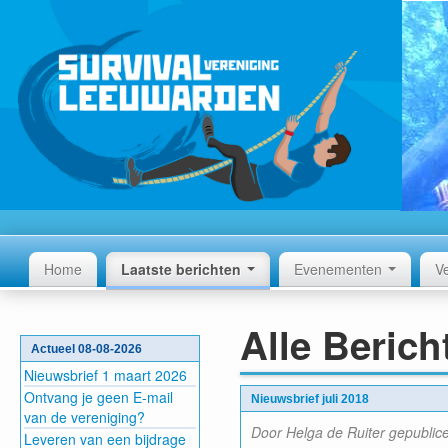
Home
Laatste berichten
Evenementen
V
Alle Berich
Actueel 08-08-2026
Nieuwsbrief 1 maart 2026
Ontvang je geen E-mail
Nieuwsbrief juli 2018
van de vereniging?
Door Helga de Ruiter gepublic
Leveren van een bijdrage