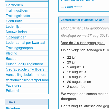
Lid worden
...
Lees meer
Trainingstijden
Trainingslocatie
Zomerrooster jeugd t/m 12 jaar
Contributie
Ledenlijst
Door Erik ter Laak gepubliceer
Nieuwe leden
Gewijzigd op ma 27-aug-2018 2
Opzeggingen
Ledenaantal per kwartaal
Voor de 7-9 jaar groep geldt:
Trainingsgroepen
Op de volgende zondagen zulle
Kleding
22 juli
Bestuur
29 juli
Huishoudelijk reglement
5 augustus
Gedragscode vrijwilligers
12 augustus
Aanstellingsbeleid trainers
19 augustus
Vertrouwenscontactpersoon
26 augustus en
Vacatures
2 september
Prikbord
We voegen dan samen met de 10
doorgaan.
Links
De training zal afwisselend ge
Bikkelrun