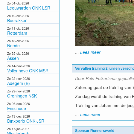
Zo 04-okt-2026
Leeuwarden ONK LSR
Za 10-okt-2026
Boerakker
Zo 11-okt-2026
Rotterdam
Zo 18-okt-2026
Neede
...
Lees meer
Zo 25-okt-2026
Assen
Za 14-nov-2026
Vervallen training 2 juni en verscho
Vollenhove ONK MSR
Door Rein Folkertsma gepublic
Zo 22-nov-2026
Adegem (B)
Zaterdag gaat de training van V
Zo 29-nov-2026
Groningen NSK
Zondag wordt de training van P
Zo 06-dec-2026
Training van Johan met de je
Enschede
...
Lees meer
Zo 13-dec-2026
Dinxperlo ONK JSR
Zo 17-jan-2027
Sponsor Runnersworld
Westerbork