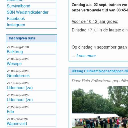
Zondag a.s. 02 sept. trainen we
Survivalbond
onze vertrouwde tijd van 08:45-
SBN Wedstrijdkalender
Facebook
Voor de 10-12 jaar groep:
Instagram
Dinsdag 17 juli is de laatste d
Inschrijven runs
Op dinsdag 4 september gaan 
Za 29-aug-2026
Balkbrug
...
Lees meer
Zo 06-sep-2026
Wesepe
Zo 06-sep-2026
Uitslag Clubkampioenschappen 2
Grootebroek
Door Rein Folkertsma gepubli
Za 19-sep-2026
Udenhout (za)
Zo 20-sep-2026
Udenhout (zo)
Zo 27-sep-2026
Ede
Za 03-okt-2026
Wapenveld