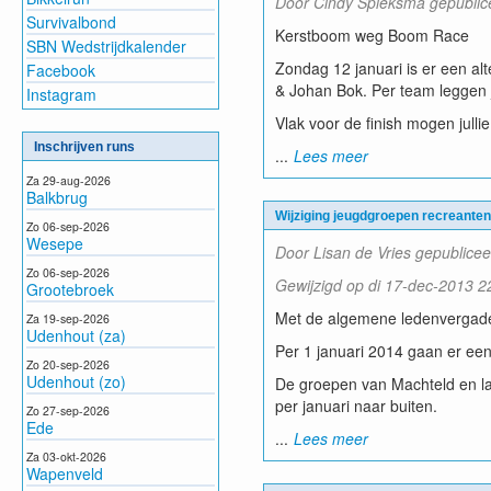
Door Cindy Spieksma gepublice
Survivalbond
Kerstboom weg Boom Race
SBN Wedstrijdkalender
Zondag 12 januari is er een al
Facebook
& Johan Bok. Per team leggen ju
Instagram
Vlak voor de finish mogen jullie
Inschrijven runs
...
Lees meer
Za 29-aug-2026
Balkbrug
Wijziging jeugdgroepen recreanten
Zo 06-sep-2026
Wesepe
Door Lisan de Vries gepublice
Zo 06-sep-2026
Gewijzigd op di 17-dec-2013 22
Grootebroek
Met de algemene ledenvergade
Za 19-sep-2026
Udenhout (za)
Per 1 januari 2014 gaan er een
Zo 20-sep-2026
Udenhout (zo)
De groepen van Machteld en laur
per januari naar buiten.
Zo 27-sep-2026
Ede
...
Lees meer
Za 03-okt-2026
Wapenveld