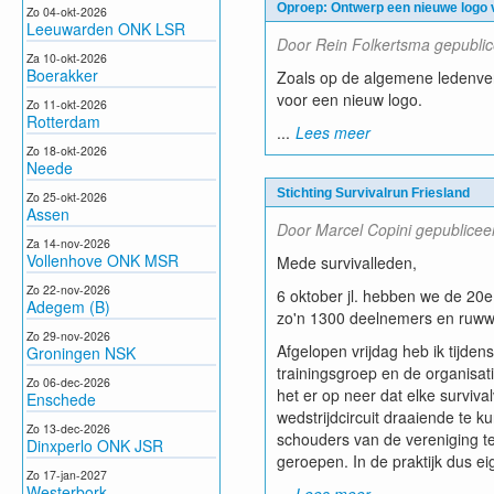
Oproep: Ontwerp een nieuwe logo 
Zo 04-okt-2026
Leeuwarden ONK LSR
Door Rein Folkertsma gepublic
Za 10-okt-2026
Boerakker
Zoals op de algemene ledenver
voor een nieuw logo.
Zo 11-okt-2026
Rotterdam
...
Lees meer
Zo 18-okt-2026
Neede
Stichting Survivalrun Friesland
Zo 25-okt-2026
Assen
Door Marcel Copini gepublice
Za 14-nov-2026
Vollenhove ONK MSR
Mede survivalleden,
Zo 22-nov-2026
6 oktober jl. hebben we de 20e
Adegem (B)
zo'n 1300 deelnemers en ruwweg 
Zo 29-nov-2026
Afgelopen vrijdag heb ik tijden
Groningen NSK
trainingsgroep en de organisati
Zo 06-dec-2026
het er op neer dat elke surviva
Enschede
wedstrijdcircuit draaiende te 
Zo 13-dec-2026
schouders van de vereniging te 
Dinxperlo ONK JSR
geroepen. In de praktijk dus ei
Zo 17-jan-2027
Westerbork