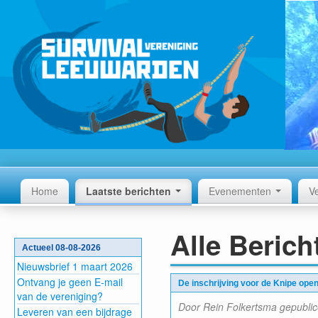
Home
Laatste berichten
Evenementen
V
Alle Berich
Actueel 08-08-2026
Nieuwsbrief 1 maart 2026
Ontvang je geen E-mail
De inschrijving voor de Knipe open
van de vereniging?
Door Rein Folkertsma gepubli
Leveren van een bijdrage