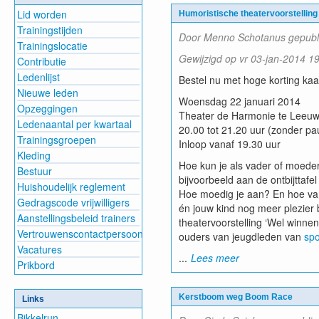
Lid worden
Humoristische theatervoorstelling
Trainingstijden
Door Menno Schotanus gepubli
Trainingslocatie
Gewijzigd op vr 03-jan-2014 
Contributie
Ledenlijst
Bestel nu met hoge korting kaa
Nieuwe leden
Woensdag 22 januari 2014
Opzeggingen
Theater de Harmonie te Leeu
Ledenaantal per kwartaal
20.00 tot 21.20 uur (zonder pa
Trainingsgroepen
Inloop vanaf 19.30 uur
Kleding
Hoe kun je als vader of moeder
Bestuur
bijvoorbeeld aan de ontbijttaf
Huishoudelijk reglement
Hoe moedig je aan? En hoe vang
Gedragscode vrijwilligers
én jouw kind nog meer plezier
Aanstellingsbeleid trainers
theatervoorstelling ‘Wel winnen
Vertrouwenscontactpersoon
ouders van jeugdleden van
spo
Vacatures
...
Lees meer
Prikbord
Kerstboom weg Boom Race
Links
Bikkelrun