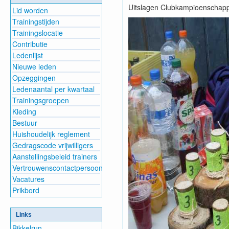
Uitslagen Clubkampioenschap
Lid worden
Trainingstijden
Trainingslocatie
Contributie
Ledenlijst
Nieuwe leden
Opzeggingen
Ledenaantal per kwartaal
Trainingsgroepen
Kleding
Bestuur
Huishoudelijk reglement
Gedragscode vrijwilligers
Aanstellingsbeleid trainers
Vertrouwenscontactpersoon
Vacatures
Prikbord
Links
Bikkelrun