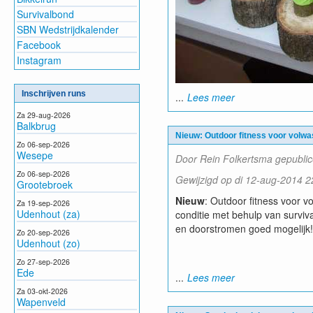
Survivalbond
SBN Wedstrijdkalender
Facebook
Instagram
Inschrijven runs
...
Lees meer
Za 29-aug-2026
Balkbrug
Nieuw: Outdoor fitness voor volw
Zo 06-sep-2026
Wesepe
Door Rein Folkertsma gepublic
Zo 06-sep-2026
Gewijzigd op di 12-aug-2014 2
Grootebroek
Nieuw
: Outdoor fitness voor v
Za 19-sep-2026
Udenhout (za)
conditie met behulp van survi
en doorstromen goed mogelijk!
Zo 20-sep-2026
Udenhout (zo)
Zo 27-sep-2026
Ede
...
Lees meer
Za 03-okt-2026
Wapenveld