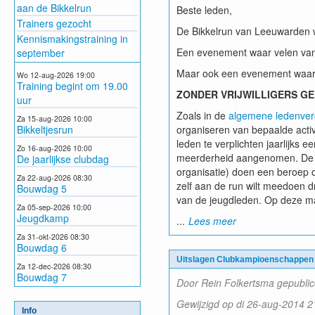
aan de Bikkelrun
Beste leden,
Trainers gezocht
De Bikkelrun van Leeuwarden 
Kennismakingstraining in
Een evenement waar velen van
september
Maar ook een evenement waar on
Wo 12-aug-2026 19:00
Training begint om 19.00
ZONDER VRIJWILLIGERS GE
uur
Zoals in de
algemene ledenver
Za 15-aug-2026 10:00
Bikkeltjesrun
organiseren van bepaalde activ
leden te verplichten jaarlijks e
Zo 16-aug-2026 10:00
meerderheid aangenomen. De Bikk
De jaarlijkse clubdag
organisatie) doen een beroep o
Za 22-aug-2026 08:30
zelf aan de run wilt meedoen d
Bouwdag 5
van de jeugdleden. Op deze man
Za 05-sep-2026 10:00
Jeugdkamp
...
Lees meer
Za 31-okt-2026 08:30
Bouwdag 6
Uitslagen Clubkampioenschappen
Za 12-dec-2026 08:30
Bouwdag 7
Door Rein Folkertsma gepubli
Gewijzigd op di 26-aug-2014 2
Info