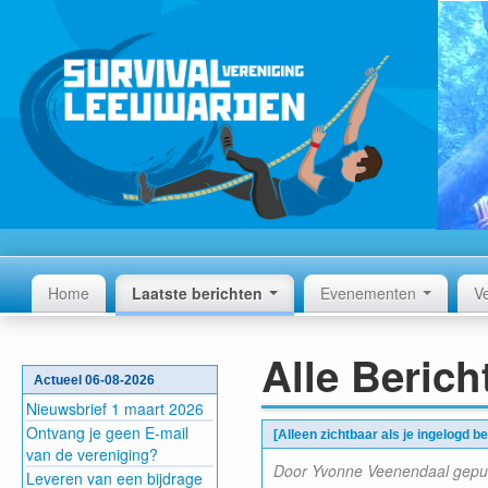
Home
Laatste berichten
Evenementen
V
Alle Berich
Actueel 06-08-2026
Nieuwsbrief 1 maart 2026
Ontvang je geen E-mail
[Alleen zichtbaar als je ingelogd be
van de vereniging?
Door Yvonne Veenendaal gepub
Leveren van een bijdrage