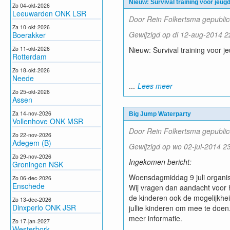
Nieuw: Survival training voor jeugd
Zo 04-okt-2026
Leeuwarden ONK LSR
Door Rein Folkertsma gepublic
Za 10-okt-2026
Gewijzigd op di 12-aug-2014 2
Boerakker
Zo 11-okt-2026
Nieuw: Survival training voor j
Rotterdam
Zo 18-okt-2026
Neede
...
Lees meer
Zo 25-okt-2026
Assen
Za 14-nov-2026
Big Jump Waterparty
Vollenhove ONK MSR
Door Rein Folkertsma gepublic
Zo 22-nov-2026
Adegem (B)
Gewijzigd op wo 02-jul-2014 2
Zo 29-nov-2026
Ingekomen bericht:
Groningen NSK
Woensdagmiddag 9 juli organise
Zo 06-dec-2026
Enschede
Wij vragen dan aandacht voor 
de kinderen ook de mogelijkhei
Zo 13-dec-2026
Dinxperlo ONK JSR
jullie kinderen om mee te doen
meer informatie.
Zo 17-jan-2027
Westerbork